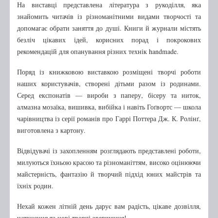
Бібліотечному фахівцю
На виставці представлена література з рукоділля, яка
знайомить читачів із різноманітними видами творчості та
Про нас
допомагає обрати заняття до душі. Книги й журнали містять
безліч цікавих ідей, корисних порад і покрокових
Правила користування
рекомендацій для опанування різних технік handmade.
Графік роботи
Поряд із книжковою виставкою розміщені творчі роботи
Про нас в ЗМІ
наших користувачів, створені дітьми разом із родинами.
Друковані видання
Серед експонатів — вироби з паперу, бісеру та ниток,
Інтернет-видання
алмазна мозаїка, вишивка, вибійка і навіть Гоґвортс — школа
чарівництва із серії романів про Гаррі Поттера Дж. К. Ролінґ,
Архів публікацій
виготовлена з картону.
Відвідувачі із захопленням розглядають представлені роботи,
милуються їхньою красою та різноманіттям, високо оцінюючи
майстерність, фантазію й творчий підхід юних майстрів та
їхніх родин.
Нехай кожен літній день дарує вам радість, цікаве дозвілля,
натхнення та нові творчі звершення!