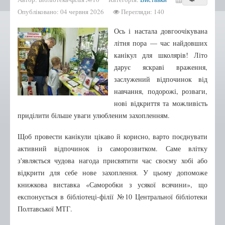
Бібліотека-філія №2
Опубліковано: 04 червня 2026
Перегляди: 140
Бібліотека-філія №3
Ось і настала довгоочікувана
Бібліотека-філія №4
літня пора — час найдовших
Бібліотека-філія №5
канікул для школярів! Літо
дарує яскраві враження,
Бібліотека-філія №6
заслужений відпочинок від
Бібліотека-філія №7
навчання, подорожі, розваги,
Бібліотека-філія №9
нові відкриття та можливість
приділити більше уваги улюбленим захопленням.
Бібліотека-філія №10
Бібліотека-філія №12
Щоб провести канікули цікаво й корисно, варто поєднувати
активний відпочинок із саморозвитком. Саме влітку
Бібліотека-філія №13
з'являється чудова нагода присвятити час своєму хобі або
Нові надходження
відкрити для себе нове захоплення. У цьому допоможе
книжкова виставка «Саморобки з усякої всячини», що
Афіша
експонується в бібліотеці-філії №10 Центральної бібліотеки
Відео
Полтавської МТГ.