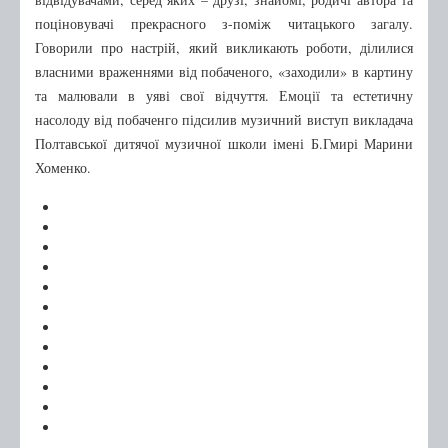
Бібліотечному фахівцю
поціновувачі прекрасного з-поміж читацького загалу.
Говорили про настрій, який викликають роботи, ділилися
Про нас
власними враженнями від побаченого, «заходили» в картину
Правила користування
та малювали в уяві свої відчуття. Емоції та естетичну
насолоду від побаченго підсилив музичний виступ викладача
Графік роботи
Полтавської дитячої музичної школи імені Б.Гмирі Марини
Про нас в ЗМІ
Хоменко.
Друковані видання
Інтернет-видання
Архів публікацій