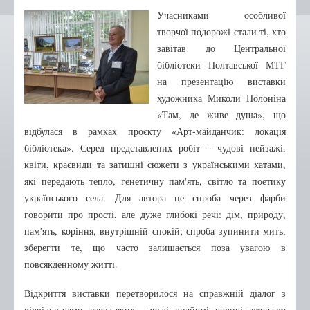
Бібліотека-філія №2
Учасниками особливої
Бібліотека-філія №3
творчої подорожі стали ті, хто
завітав до Центральної
Бібліотека-філія №4
бібліотеки Полтавської МТГ
Бібліотека-філія №5
на презентацію виставки
Бібліотека-філія №6
художника Миколи Полоніна
«Там, де живе душа», що
Бібліотека-філія №7
відбулася в рамках проєкту «Арт-майданчик: локація
Бібліотека-філія №9
бібліотека». Серед представлених робіт – чудові пейзажі,
Бібліотека-філія №10
квіти, краєвиди та затишні сюжети з українськими хатами,
які передають тепло, генетичну пам'ять, світло та поетику
Бібліотека-філія №12
українського села. Для автора це спроба через фарби
Бібліотека-філія №13
говорити про прості, але дуже глибокі речі: дім, природу,
Нові надходження
пам'ять, коріння, внутрішній спокій; спроба зупинити мить,
зберегти те, що часто залишається поза увагою в
Афіша
повсякденному житті.
Відео
Відкриття виставки перетворилося на справжній діалог з
відвідувачами, серед яких – друзі, знайомі, родичі автора та