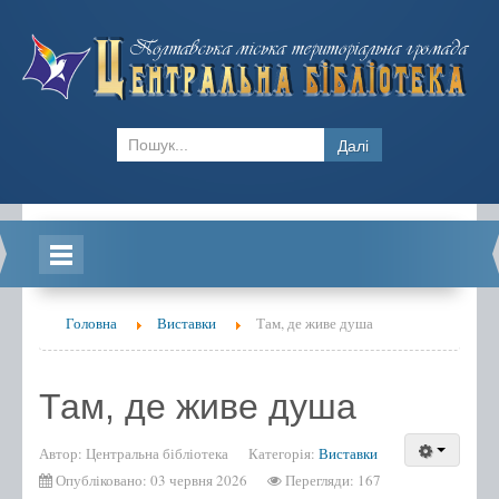
Далі
Головна
Головна
Виставки
Там, де живе душа
Новини
Блоги
Там, де живе душа
Відділ обслуговування ЦБ
Автор:
Центральна бібліотека
Категорія:
Виставки
Бібліотека-філія №1
Опубліковано: 03 червня 2026
Перегляди: 167