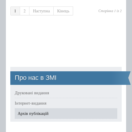
Бібліотечному фахівцю
1
2
Наступна
Кінець
Сторінка 1 із 2
Про нас
Правила користування
Графік роботи
Про нас в ЗМІ
Друковані видання
Інтернет-видання
Архів публікацій
Про нас в ЗМІ
Друковані видання
Інтернет-видання
Архів публікацій