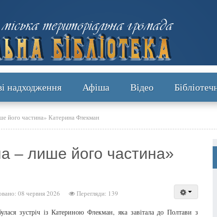
ві надходження
Афіша
Відео
Бібліотеч
ише його частина» Катерина Флекман
на – лише його частина»
овано: 08 червня 2026
Перегляди: 139
булася зустріч із Катериною Флекман, яка завітала до Полтави з