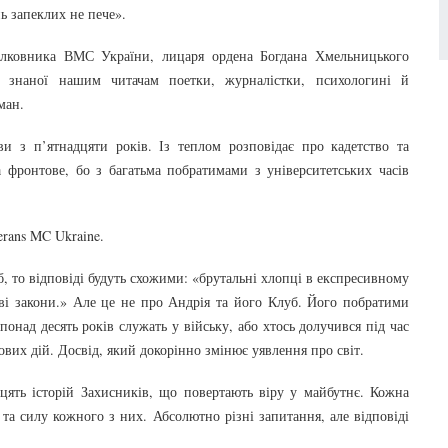
ь запеклих не пече».
олковника ВМС України, лицаря ордена Богдана Хмельницького
 знаної нашим читачам поетки, журналістки, психологині й
ман.
ви з п’ятнадцяти років. Із теплом розповідає про кадетство та
а фронтове, бо з багатьма побратимами з університетських часів
rans MC Ukraine.
, то відповіді будуть схожими: «брутальні хлопці в експресивному
ві закони.» Але це не про Андрія та його Клуб. Його побратими
онад десять років служать у війську, або хтось долучився під час
вих дій. Досвід, який докорінно змінює уявлення про світ.
цять історій Захисників, що повертають віру у майбутнє. Кожна
 та силу кожного з них. Абсолютно різні запитання, але відповіді