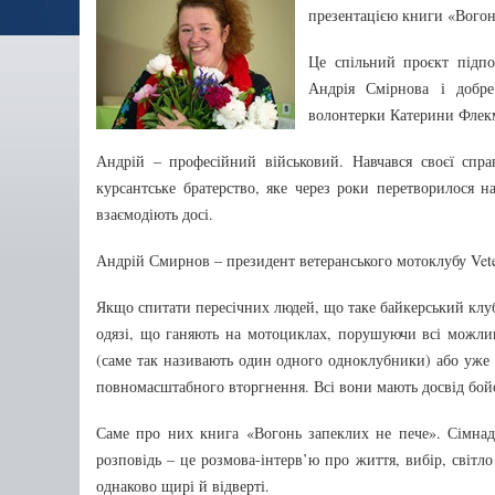
презентацією книги «Вогон
Це спільний проєкт підп
Андрія Смірнова і добре
волонтерки Катерини Флек
Андрій – професійний військовий. Навчався своєї спра
курсантське братерство, яке через роки перетворилося н
взаємодіють досі.
Андрій Смирнов – президент ветеранського мотоклубу Vete
Якщо спитати пересічних людей, що таке байкерський клуб
одязі, що ганяють на мотоциклах, порушуючи всі можли
(саме так називають один одного одноклубники) або уже п
повномасштабного вторгнення. Всі вони мають досвід бойо
Саме про них книга «Вогонь запеклих не пече». Сімнад
розповідь – це розмова-інтерв’ю про життя, вибір, світло
однаково щирі й відверті.