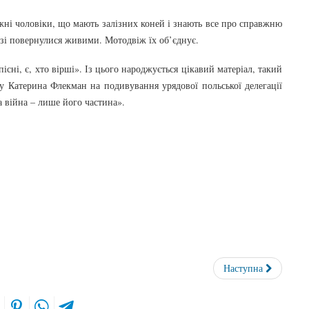
жні чоловіки, що мають залізних коней і знають все про справжню
рузі повернулися живими. Мотодвіж їх об’єднує.
існі, є, хто вірші». Із цього народжується цікавий матеріал, такий
у Катерина Флекман на подивування урядової польської делегації
 війна – лише його частина».
Наступна