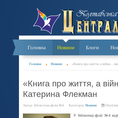
Головна
Новини
Блоги
Но
Головна
Новини
«Книга про життя, а війна – л
«Книга про життя, а вій
Катерина Флекман
Автор:
Бібліотека-філія №4
Категорія:
Новини
Опублік
У бібліотеці-філії №4 від