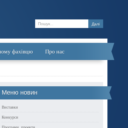
Далі
ному фахівцю
Про нас
Меню новин
Виставки
Конкурси
Програми, проекти