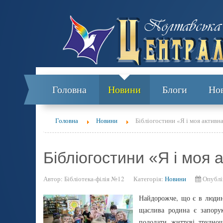
Головна
Новини
Блоги
Но
Головна
Новини
Бібліогостини «Я і моя активна
Бібліогостини «Я і моя 
Автор:
Бібліотека-філія №12
Категорія:
Новини
Опублі
Найдорожче, що є в людини
щаслива родина є запору
подолати життєві трудно