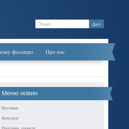
Далі
ному фахівцю
Про нас
Меню новин
Виставки
Конкурси
Програми, проекти