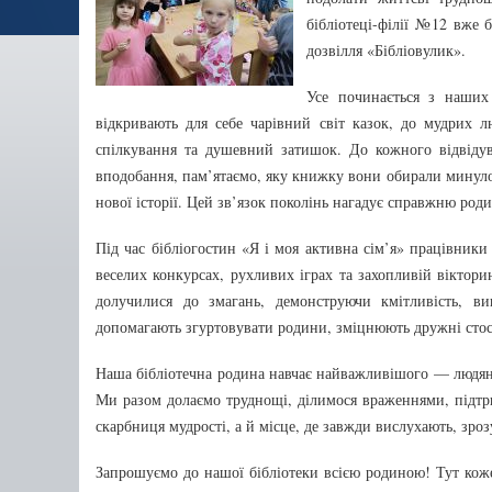
бібліотеці-філії №12 вже 
дозвілля «Бібліовулик».
Усе починається з наших 
відкривають для себе чарівний світ казок, до мудрих лю
спілкування та душевний затишок. До кожного відвідув
вподобання, пам’ятаємо, яку книжку вони обирали минулого
нової історії. Цей зв’язок поколінь нагадує справжню род
Під час бібліогостин «Я і моя активна сім’я» працівники
веселих конкурсах, рухливих іграх та захопливій віктори
долучилися до змагань, демонструючи кмітливість, вин
допомагають згуртовувати родини, зміцнюють дружні стосу
Наша бібліотечна родина навчає найважливішого — людянос
Ми разом долаємо труднощі, ділимося враженнями, підт
скарбниця мудрості, а й місце, де завжди вислухають, зро
Запрошуємо до нашої бібліотеки всією родиною! Тут кожен