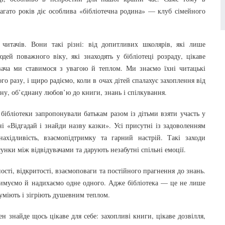
багато років діє особлива «бібліотечна родина» — клуб сімейного
читачів. Вони такі різні: від допитливих школярів, які лише
дей поважного віку, які знаходять у бібліотеці розраду, цікаве
ача ми ставимося з увагою й теплом. Ми знаємо їхні читацькі
 разу, і щиро радіємо, коли в очах дітей спалахує захоплення від
ину, об’єднану любов’ю до книги, знань і спілкування.
 бібліотеки запропонували батькам разом із дітьми взяти участь у
ні «Відгадай і знайди назву казки». Усі присутні із задоволенням
ахідливість, взаємопідтримку та гарний настрій. Такі заходи
нки між відвідувачами та дарують незабутні спільні емоції.
ті, відкритості, взаємоповаги та постійного прагнення до знань.
римуємо й надихаємо одне одного. Адже бібліотека — це не лише
зуміють і зігріють душевним теплом.
 знайде щось цікаве для себе: захопливі книги, цікаве дозвілля,