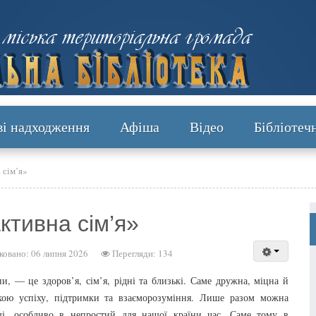
ві надходження
Афіша
Відео
Бібліотеч
 сім’я»
активна сім’я»
ковано: 06 липня 2026
Перегляди: 134
, — це здоров’я, сім’я, рідні та близькі. Саме дружна, міцна й
кою успіху, підтримки та взаєморозуміння. Лише разом можна
щі, особливо в непростий для нашої країни час. Саме тому в