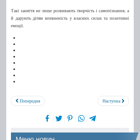
Бібліотечному фахівцю
Такі заняття не лише розвивають творчість і самопізнання, а
Про нас
й дарують дітям впевненість у власних силах та позитивні
емоції.
Правила користування
Графік роботи
Про нас в ЗМІ
Друковані видання
Інтернет-видання
Архів публікацій
Попередня
Наступна
Меню новин