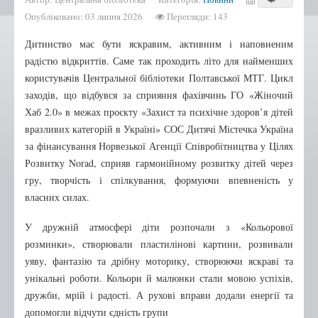
Бібліотека-філія №2
Опубліковано: 03 липня 2026
Перегляди: 143
Бібліотека-філія №3
Дитинство має бути яскравим, активним і наповненим
Бібліотека-філія №4
радістю відкриттів. Саме так проходить літо для найменших
Бібліотека-філія №5
користувачів Центральної бібліотеки Полтавської МТГ. Цикл
заходів, що відбувся за сприяння фахівчинь ГО «Жіночий
Бібліотека-філія №6
Хаб 2.0» в межах проєкту «Захист та психічне здоров’я дітей
Бібліотека-філія №7
вразливих категорій в Україні» СОС Дитячі Містечка Україна
Бібліотека-філія №9
за фінансування Норвезької Агенції Співробітництва у Цілях
Розвитку Norad, сприяв гармонійному розвитку дітей через
Бібліотека-філія №10
гру, творчість і спілкування, формуючи впевненість у
Бібліотека-філія №12
власних силах.
Бібліотека-філія №13
У дружній атмосфері діти розпочали з «Кольорової
Нові надходження
розминки», створювали пластилінові картини, розвивали
уяву, фантазію та дрібну моторику, створюючи яскраві та
Афіша
унікальні роботи. Кольори й малюнки стали мовою успіхів,
Відео
дружби, мрій і радості. А рухові вправи додали енергії та
допомогли відчути єдність групи