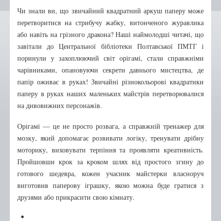
Бібліотека-філія №2
Чи знали ви, що звичайний квадратний аркуш паперу може
Бібліотека-філія №3
перетворитися на стрибучу жабку, витонченого журавлика
або навіть на грізного дракона? Наші наймолодші читачі, що
Бібліотека-філія №4
завітали до Центральної бібліотеки Полтавської ПМТГ і
Бібліотека-філія №5
поринули у захоплюючий світ орігамі, стали справжніми
Бібліотека-філія №6
чарівниками, опановуючи секрети давнього мистецтва, де
папір оживає в руках! Звичайні різнокольорові квадратики
Бібліотека-філія №7
паперу в руках наших маленьких майстрів перетворювалися
Бібліотека-філія №9
на дивовижних персонажів.
Бібліотека-філія №10
Орігамі — це не просто розвага, а справжній тренажер для
Бібліотека-філія №12
мозку, який допомагає розвивати логіку, тренувати дрібну
Бібліотека-філія №13
моторику, виховувати терпіння та проявляти креативність.
Пройшовши крок за кроком шлях від простого згину до
Нові надходження
готового шедевра, кожен учасник майстерки власноруч
Афіша
виготовив паперову іграшку, якою можна буде гратися з
друзями або прикрасити свою кімнату.
Відео