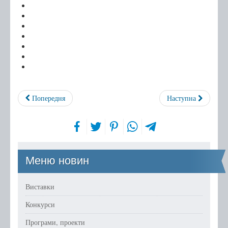
Бібліотечному фахівцю
Про нас
Правила користування
Графік роботи
Про нас в ЗМІ
Друковані видання
Попередня
Наступна
Інтернет-видання
Архів публікацій
Меню новин
Виставки
Конкурси
Програми, проекти