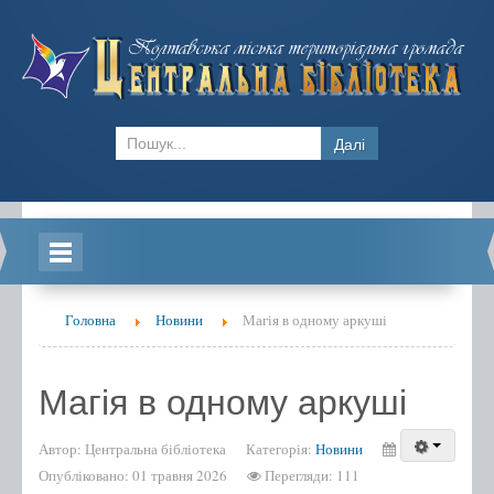
Далі
Головна
Головна
Новини
Магія в одному аркуші
Новини
Блоги
Магія в одному аркуші
Відділ обслуговування ЦБ
Автор:
Центральна бібліотека
Категорія:
Новини
Бібліотека-філія №1
Опубліковано: 01 травня 2026
Перегляди: 111