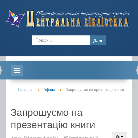
Далі
Головна
Головна
Афіша
Запрошуємо на презентацію книги
Новини
Блоги
Запрошуємо на
Відділ обслуговування ЦБ
презентацію книги
Бібліотека-філія №1
Автор:
Бібліотека-філія №4
Опубліковано: 30