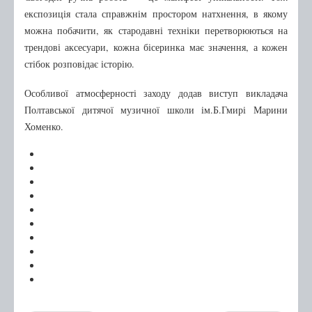
Бібліотечному фахівцю
експозиція стала справжнім простором натхнення, в якому
можна побачити, як стародавні техніки перетворюються на
Про нас
трендові аксесуари, кожна бісеринка має значення, а кожен
Правила користування
стібок розповідає історію.
Графік роботи
Особливої атмосферності заходу додав виступ викладача
Про нас в ЗМІ
Полтавської дитячої музичної школи ім.Б.Гмирі Марини
Хоменко.
Друковані видання
Інтернет-видання
Архів публікацій