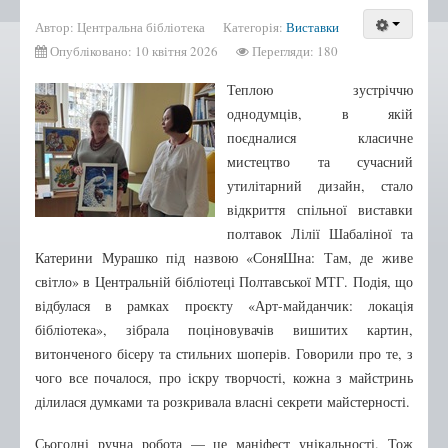
Бібліотека-філія №2
Автор:
Центральна бібліотека
Категорія:
Виставки
Бібліотека-філія №3
Опубліковано: 10 квітня 2026
Перегляди: 180
Бібліотека-філія №4
Теплою зустріччю
Бібліотека-філія №5
однодумців, в якій
поєдналися класичне
Бібліотека-філія №6
мистецтво та сучасний
Бібліотека-філія №7
утилітарний дизайн, стало
Бібліотека-філія №9
відкриття спільної виставки
полтавок Лілії Шабаліної та
Бібліотека-філія №10
Катерини Мурашко під назвою «СоняШна: Там, де живе
Бібліотека-філія №12
світло» в Центральній бібліотеці Полтавської МТГ. Подія, що
Бібліотека-філія №13
відбулася в рамках проєкту «Арт-майданчик: локація
бібліотека», зібрала поціновувачів вишитих картин,
Нові надходження
витонченого бісеру та стильних шоперів. Говорили про те, з
Афіша
чого все почалося, про іскру творчості, кожна з майстринь
ділилася думками та розкривала власні секрети майстерності.
Відео
Сьогодні ручна робота — це маніфест унікальності. Тож