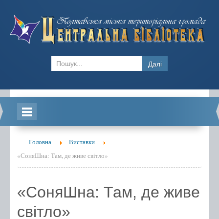
Далі
Головна
Головна
Виставки
Новини
«СоняШна: Там, де живе світло»
Блоги
«СоняШна: Там, де живе
Відділ обслуговування ЦБ
світло»
Бібліотека-філія №1