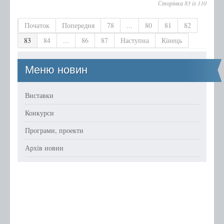
Сторінка 83 із 110
Початок
Попередня
78
...
80
81
82
83
84
...
86
87
Наступна
Кінець
Меню новин
Виставки
Конкурси
Програми, проекти
Архів новин