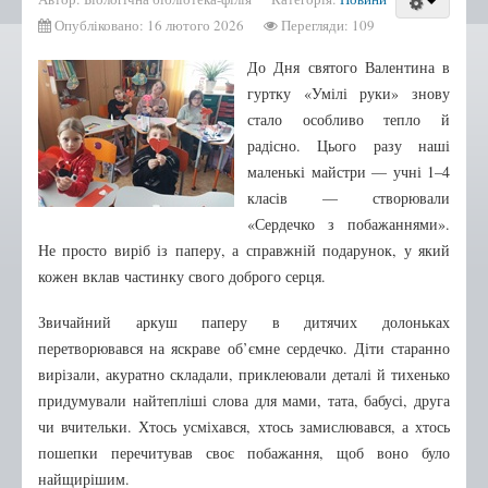
Бібліотека-філія №2
Опубліковано: 16 лютого 2026
Перегляди: 109
Бібліотека-філія №3
До Дня святого Валентина в
Бібліотека-філія №4
гуртку «Умілі руки» знову
Бібліотека-філія №5
стало особливо тепло й
радісно. Цього разу наші
Бібліотека-філія №6
маленькі майстри — учні 1–4
Бібліотека-філія №7
класів — створювали
Бібліотека-філія №9
«Сердечко з побажаннями».
Не просто виріб із паперу, а справжній подарунок, у який
Бібліотека-філія №10
кожен вклав частинку свого доброго серця.
Бібліотека-філія №12
Звичайний аркуш паперу в дитячих долоньках
Бібліотека-філія №13
перетворювався на яскраве об’ємне сердечко. Діти старанно
Нові надходження
вирізали, акуратно складали, приклеювали деталі й тихенько
придумували найтепліші слова для мами, тата, бабусі, друга
Афіша
чи вчительки. Хтось усміхався, хтось замислювався, а хтось
Відео
пошепки перечитував своє побажання, щоб воно було
найщирішим.