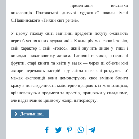
презентація виставки
вихованців Полтавської дитячої художньої школи імені
С.Пашинського «Тихий світ речей».
У цьому тихому світі звичайні предмети побуту оживають
через бачення юних художників. Кожна річ має свою історію,
свій характер і свій «голос», який звучить лише у тиші і
виглядає навдивовижу живим. Глиняні глечики, розсипані
фрукти, старі книги та квіти у вазах — через ці об'єкти юні
автори передають настрій, гру світла та власні роздуми. У
межах експозиції вони демонструють своє вміння бачити
красу в повсякденності, майстерно працюють із композицією,
врівноважуючи предмети та простір, працюючи у складному,
але надзвичайно цікавому жанрі натюрморту.
Детальніше...