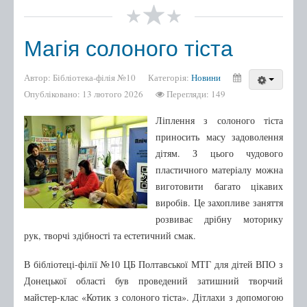
Магія солоного тіста
Автор:
Бібліотека-філія №10
Категорія:
Новини
Опубліковано: 13 лютого 2026
Перегляди: 149
Ліплення з солоного тіста
приносить масу задоволення
дітям. З цього чудового
пластичного матеріалу можна
виготовити багато цікавих
виробів. Це захопливе заняття
розвиває дрібну моторику
рук, творчі здібності та естетичний смак.
В бібліотеці-філії №10 ЦБ Полтавської МТГ для дітей ВПО з
Донецької області був проведений затишний творчий
майстер-клас «Котик з солоного тіста». Дітлахи з допомогою