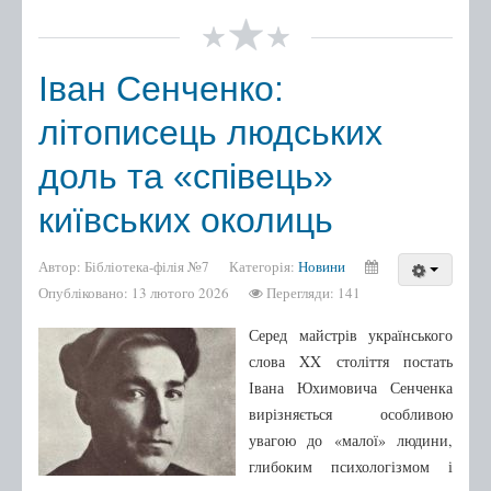
Іван Сенченко:
літописець людських
доль та «співець»
київських околиць
Автор:
Бібліотека-філія №7
Категорія:
Новини
Опубліковано: 13 лютого 2026
Перегляди: 141
Серед майстрів українського
слова XX століття постать
Івана Юхимовича Сенченка
вирізняється особливою
увагою до «малої» людини,
глибоким психологізмом і