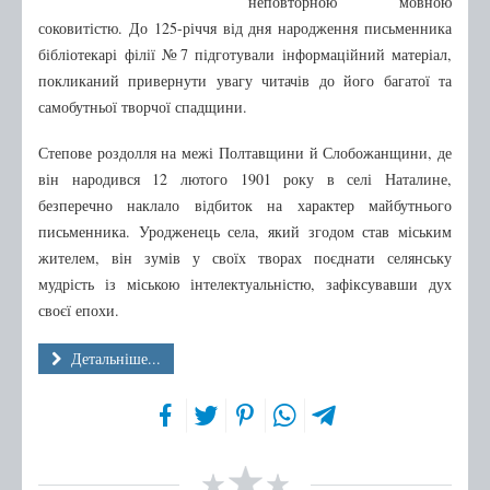
неповторною мовною
соковитістю. До 125-річчя від дня народження письменника
бібліотекарі філії №7 підготували інформаційний матеріал,
покликаний привернути увагу читачів до його багатої та
самобутньої творчої спадщини.
Степове роздолля на межі Полтавщини й Слобожанщини, де
він народився 12 лютого 1901 року в селі Наталине,
безперечно наклало відбиток на характер майбутнього
письменника. Уродженець села, який згодом став міським
жителем, він зумів у своїх творах поєднати селянську
мудрість із міською інтелектуальністю, зафіксувавши дух
своєї епохи.
Детальніше...