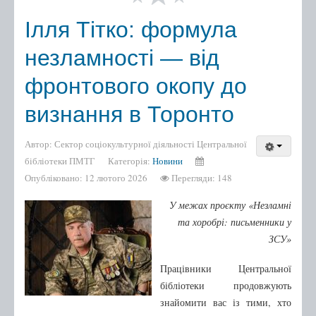
Ілля Тітко: формула
незламності — від
фронтового окопу до
визнання в Торонто
Автор:
Сектор соціокультурної діяльності Центральної
бібліотеки ПМТГ
Категорія:
Новини
Опубліковано: 12 лютого 2026
Перегляди: 148
У межах проєкту «Незламні
та хоробрі: письменники у
ЗСУ»
Працівники Центральної
бібліотеки продовжують
знайомити вас із тими, хто