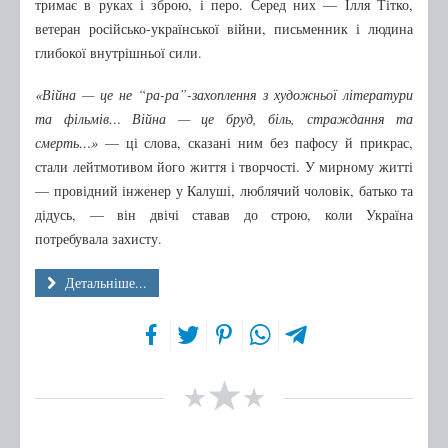
тримає в руках і зброю, і перо. Серед них — Ілля Тітко,
ветеран російсько-української війни, письменник і людина
глибокої внутрішньої сили.
«Війна — це не “ра-ра”-захоплення з художньої літератури
та фільмів… Війна — це бруд, біль, страждання та
смерть…»
— ці слова, сказані ним без пафосу й прикрас,
стали лейтмотивом його життя і творчості. У мирному житті
— провідний інженер у Калуші, люблячий чоловік, батько та
дідусь, — він двічі ставав до строю, коли Україна
потребувала захисту.
Детальніше...