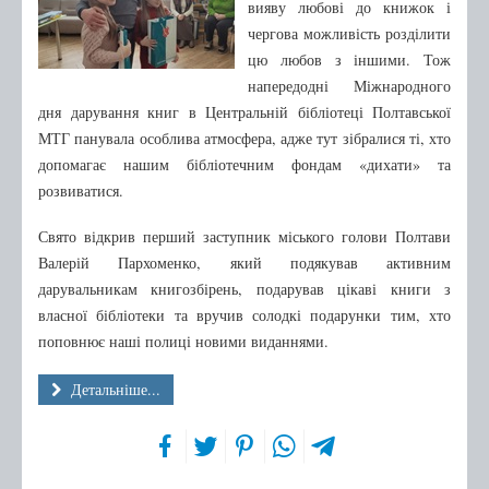
вияву любові до книжок і
чергова можливість розділити
цю любов з іншими. Тож
напередодні Міжнародного
дня дарування книг в Центральній бібліотеці Полтавської
МТГ панувала особлива атмосфера, адже тут зібралися ті, хто
допомагає нашим бібліотечним фондам «дихати» та
розвиватися.
Свято відкрив перший заступник міського голови Полтави
Валерій Пархоменко, який подякував активним
дарувальникам книгозбірень, подарував цікаві книги з
власної бібліотеки та вручив солодкі подарунки тим, хто
поповнює наші полиці новими виданнями.
Детальніше...