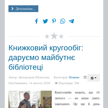
Бібліотечному фахівцю
Детальніше...
Про нас
Правила користування
Графік роботи
Про нас в ЗМІ
Друковані видання
Книжковий кругообіг:
Інтернет-видання
даруємо майбутнє
Архів публікацій
бібліотеці
Автор:
Центральна бібліотека
Категорія:
Новини
Опубліковано: 14 лютого 2026
Перегляди: 206
Книголюби знають, що 14
лютого — не лише свято
закоханих. Це ще й день